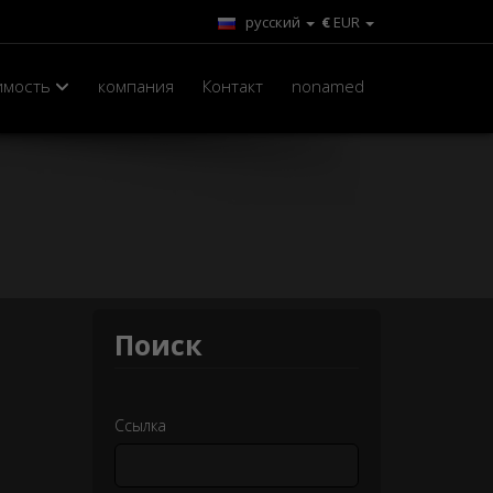
русский
€
EUR
имость
компания
Контакт
nonamed
Поиск
Ссылка