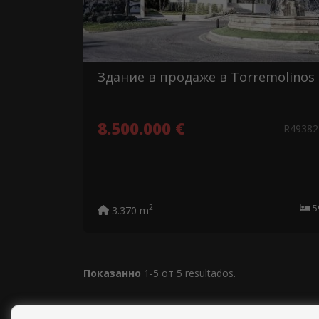
Здание в продаже в Torremolinos
8.500.000 €
R49382
2
3.370 m
Показанно
1-5 от 5 resultados.