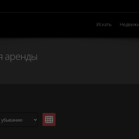
Искать
Недвиж
ля аренды