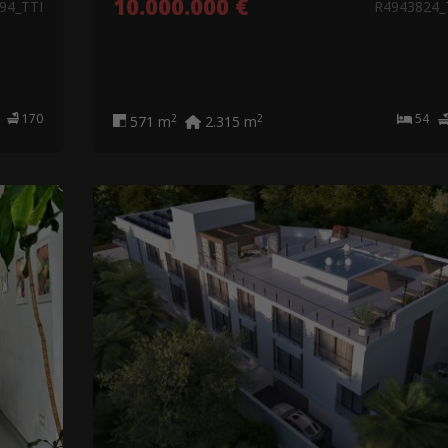
10.000.000 €
94_TTI
R4943824_
0
170
54
2
2
571 m
2.315 m