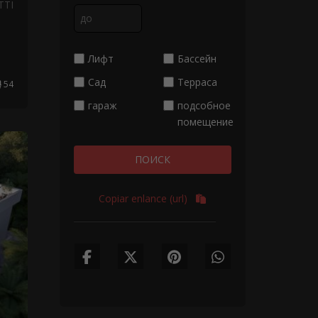
TTI
Лифт
Бассейн
Сад
Терраса
54
гараж
подсобное
помещение
ПОИСК
Copiar enlance (url)