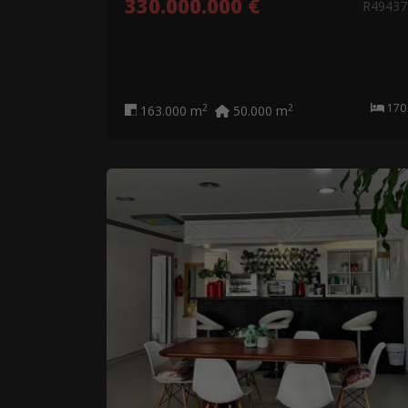
330.000.000 €
R49437
17
2
2
163.000 m
50.000 m