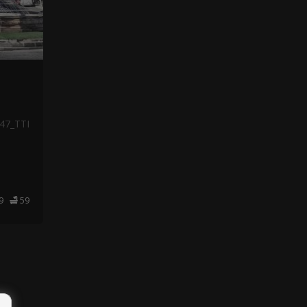
47_TTI
59
59