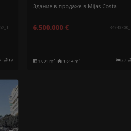
Здание в продаже в Mijas Costa
6.500.000 €
52_TTI
R4943800_
17
19
20
2
2
1.001 m
1.614 m