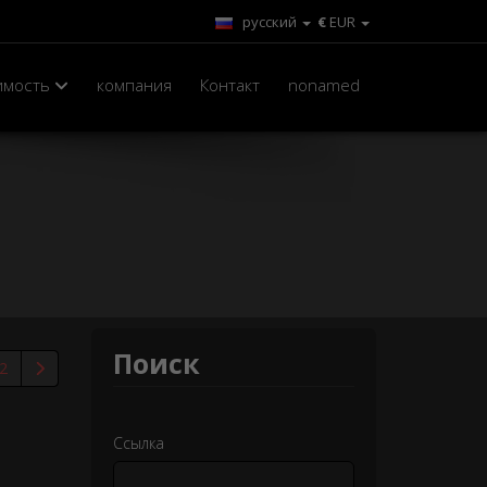
русский
€
EUR
имость
компания
Контакт
nonamed
Поиск
2
Ссылка