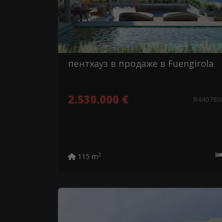
пентхауз в продаже в Fuengirola
2.530.000 €
R44078
2
115 m