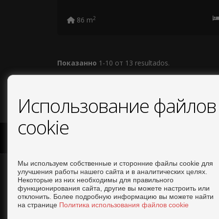
2
86 m
Показанно
1-10 от 13 resultados.
Использование файлов
cookie
COPYRIGHT © 2026. ВСЕ ПРАВА ЗАЩИЩЕНЫ.
ОФИЦИАЛЬ
Мы используем собственные и сторонние файлы cookie для
улучшения работы нашего сайта и в аналитических целях.
СВЯЗАТЬСЯ
Некоторые из них необходимы для правильного
функционирования сайта, другие вы можете настроить или
отклонить. Более подробную информацию вы можете найти
+34 644293919
на странице
Политика использования файлов cookie
info@tiptopinvestments.com