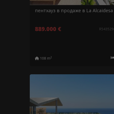
пентхауз в продаже в La Alcaidesa
889.000 €
R54352
2
108 m