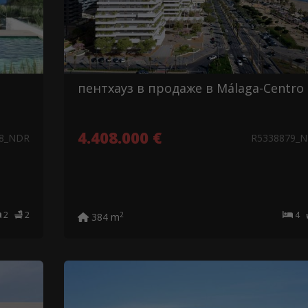
пентхауз в продаже в Málaga-Centro
4.408.000 €
08_NDR
R5338879_
2
2
4
2
384 m