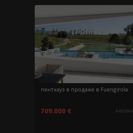
пентхауз в продаже в Fuengirola
709.000 €
R49508