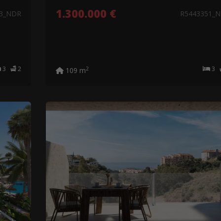
1.300.000 €
63_NDR
R5443351_
3
2
3
2
109 m