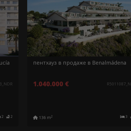
ucía
пентхауз в продаже в Benalmádena
1.040.000 €
33_NDR
R5011087_
2
2
3
2
136 m