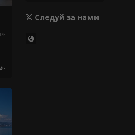
Следуй за нами
NDR
2