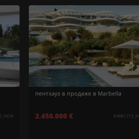
пентхауз в продаже в Marbella
2.450.000 €
41_NDR
R4881715_