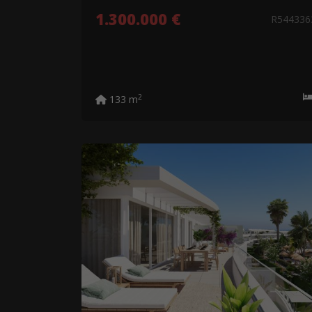
1.300.000 €
R54433
2
133 m