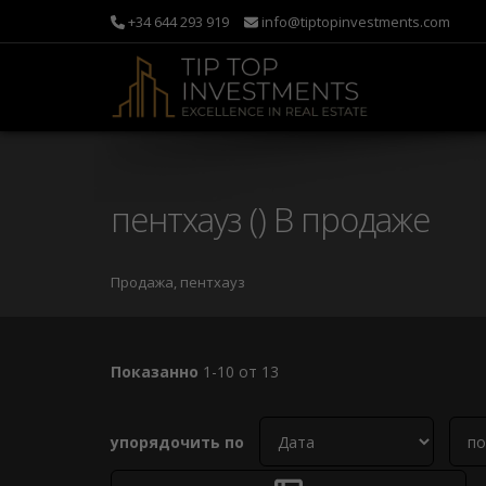
+34 644 293 919
info@tiptopinvestments.com
пентхауз () В продаже
Продажа, пентхауз
Показанно
1-10 от 13
упорядочить по