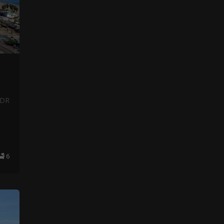
NDR
6