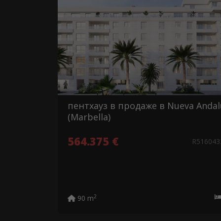
пентхауз в продаже в Nueva Andal
(Marbella)
564.375 €
R51604
2
90 m