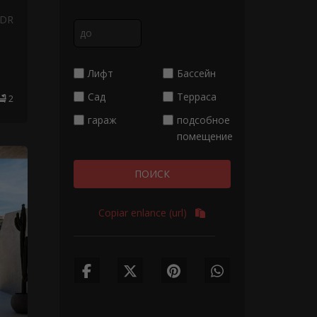
NDR
Лифт
Бассейн
Сад
Терраса
2
гараж
подсобное
помещение
ПОИСК
Copiar enlance (url)