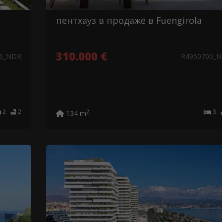
пентхауз в продаже в Fuengirola
310.000 €
96_NDR
R4950700_
2
2
3
2
134 m