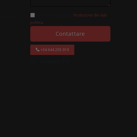
Aver letto e accettato
Protezione dei dati
politica
.
Contattare
+34 644 293 919
Ref.:
R4943863_TTI