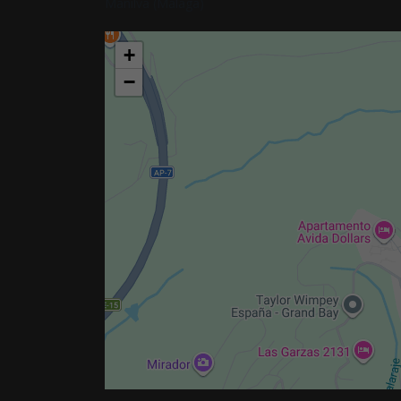
Manilva (Málaga)
+
−