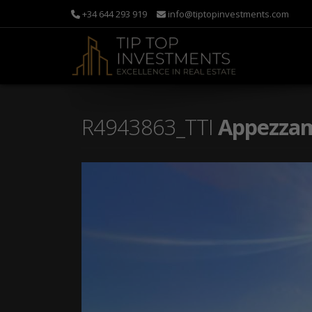
+34 644 293 919
info@tiptopinvestments.com
R4943863_TTI
Appezzame