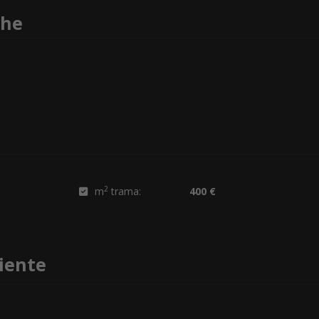
che
2
m
trama:
400 €
iente