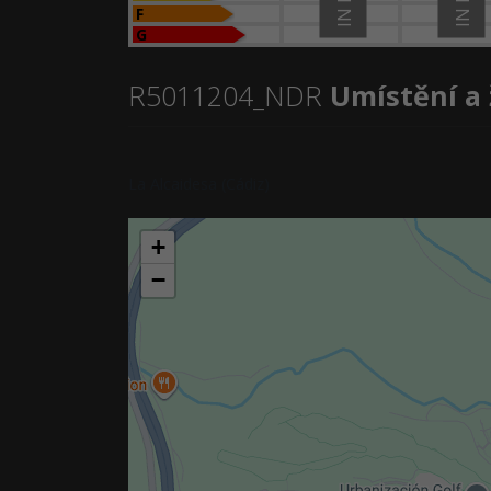
F
G
R5011204_NDR
Umístění a 
La Alcaidesa (Cádiz)
+
−