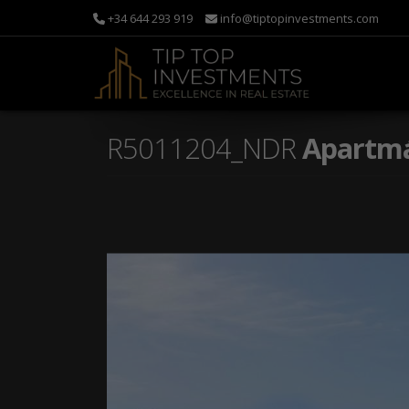
+34 644 293 919
info@tiptopinvestments.com
R5011204_NDR
Apartmán