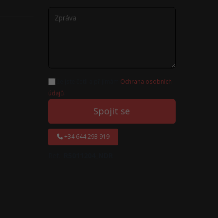
že jste četli a přijímám
Ochrana osobních
údajů
.
Spojit se
+34 644 293 919
Ref.:
R5011204_NDR