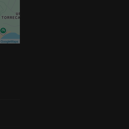
©
GoogleMaps