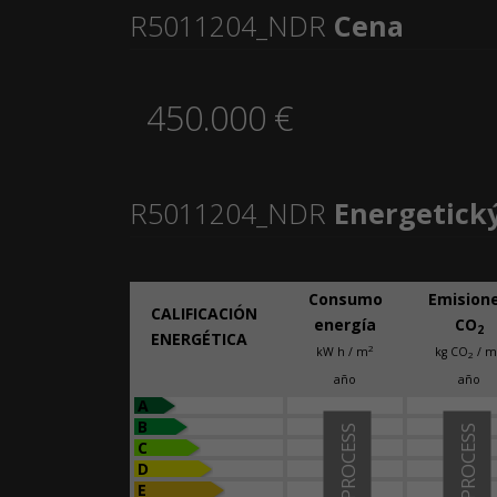
R5011204_NDR
Cena
450.000 €
R5011204_NDR
Energetický
Consumo
Emision
CALIFICACIÓN
energía
CO
2
ENERGÉTICA
2
kW h / m
kg CO
/ m
2
año
año
A
B
IN PROCESS
IN PROCESS
C
D
E