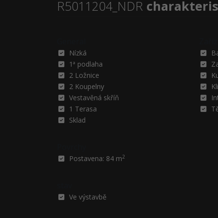
R5011204_NDR
charakteris
General
Zaříz
Nízká
B
1ª podlaha
Z
2 Ložnice
K
2 Koupelny
Kl
Vestavěná skříň
I
1 Terasa
T
Sklad
Povrchy
2
Postavena: 84 m
stav
Ve výstavbě