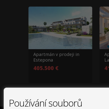
Apartmán v prodeji in
Ap
Estepona
La
405.500 €
4
Používání souborů