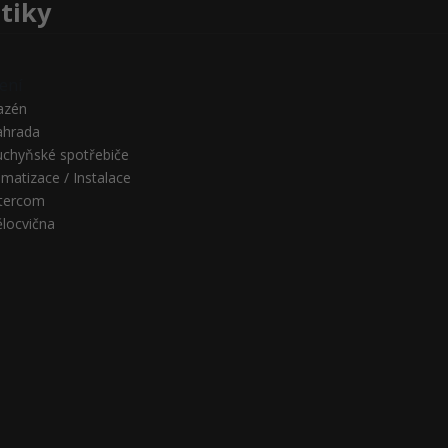
tiky
ení
azén
ahrada
uchyňské spotřebiče
imatizace / Instalace
ntercom
ělocvična