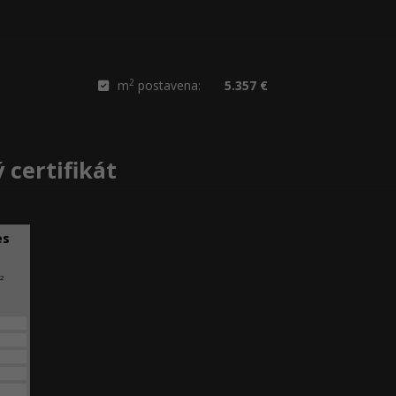
2
m
postavena:
5.357 €
 certifikát
es
2