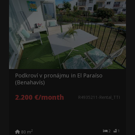
Podkroví v pronájmu in El Paraíso
(Benahavís)
2.200 €/month
R4935211-Rental_TTI
2
1
2
80 m