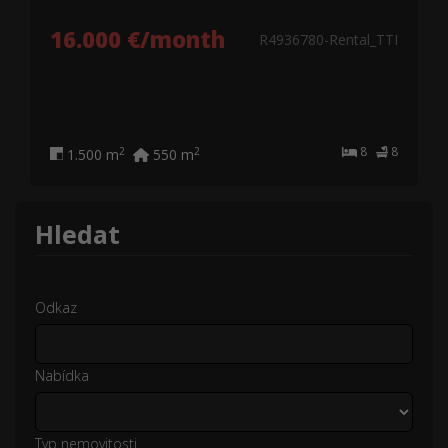
16.000 €/month
R4936780-Rental_TTI
8
8
2
2
1.500 m
550 m
Hledat
Odkaz
Nabídka
Typ nemovitosti