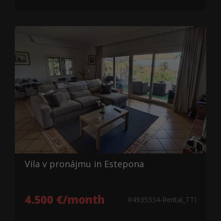
Vila v pronájmu in Estepona
4.500 €/month
R4935334-Rental_TTI