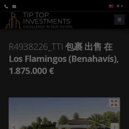
€
R4938226_TTI
包裹 出售 在
Los Flamingos (Benahavís),
1.875.000 €