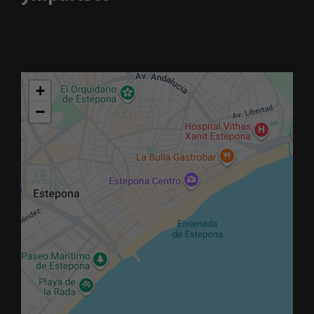
Estepona (Málaga)
+
−