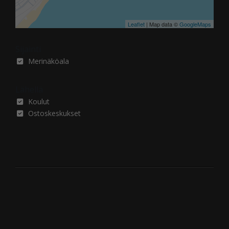
Leaflet
| Map data ©
GoogleMaps
Sijainti
Merinäköala
Lähellä
Koulut
Ostoskeskukset