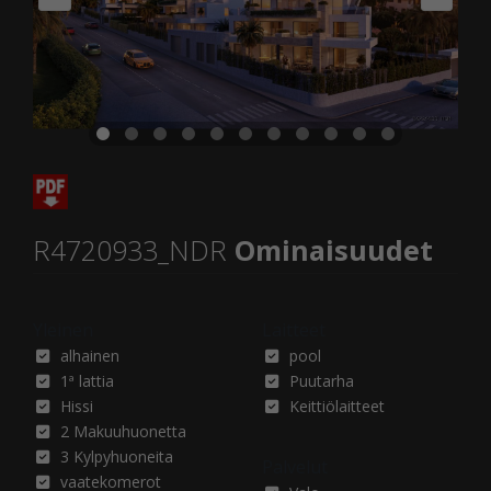
R4720933_NDR
Ominaisuudet
Yleinen
Laitteet
alhainen
pool
1ª lattia
Puutarha
Hissi
Keittiölaitteet
2 Makuuhuonetta
3 Kylpyhuoneita
Palvelut
vaatekomerot