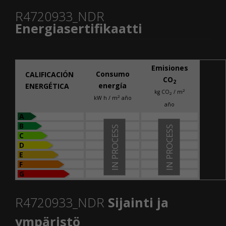
R4720933_NDR
Energiasertifikaatti
Emisiones
Consumo
CALIFICACIÓN
CO
2
energía
ENERGÉTICA
2
kg CO
/ m
2
2
kW h / m
año
año
A
B
IN PROCESS
IN PROCESS
C
D
E
F
G
R4720933_NDR
Sijainti ja
ympäristö