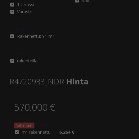
Valo
1 terassi
Varasto
Pintoja
2
Rakennettu: 91 m
Kunto
rakenteilla
R4720933_NDR
Hinta
570.000 €
620.000 €
8,06%
Vähentää
2
m
rakennettu:
6.264 €