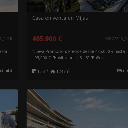
Casa en venta en Mijas
485.000 €
51_NDR
R4877248_
asta
Nueva Promoción: Precios desde 485,000 € hasta
495,000 €. [Habitaciones: 3 - 3] [Baños:...
3
2
3
2
2
15 m
124 m