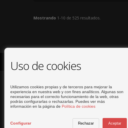
Mostrando
1-10 de 525 resultados.
Uso de cookies
COPYRIGHT © 2026. TODOS LOS DERECHOS RESERVADOS
CONTACTO
Utilizamos cookies propias y de terceros para mejorar la
experiencia en nuestra web y con fines analíticos. Algunas son
necesarias para el correcto funcionamiento de la web, otras
+34 644293919
podrás configurarlas o rechazarlas. Puedes ver más
info@tiptopinvestments.com
información en la página de
Política de cookies
Configurar