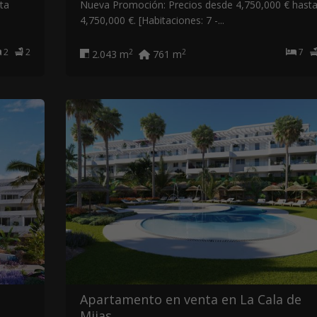
ta
Nueva Promoción: Precios desde 4,750,000 € hast
4,750,000 €. [Habitaciones: 7 -...
2
2
7
2
2
2.043 m
761 m
Apartamento en venta en La Cala de
Mijas