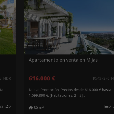
Apartamento en venta en Mijas
616.000 €
83_NDR
R5437270_
ta
Nueva Promoción: Precios desde 616,000 € hasta
1,099,890 €. [Habitaciones: 2 - 3]...
3
2
2
2
80 m