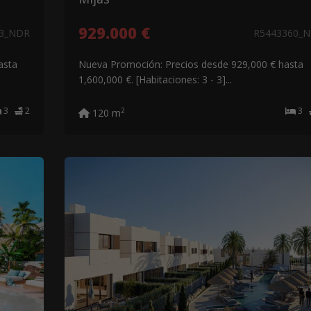
929.000 €
63_NDR
R5443360_
asta
Nueva Promoción: Precios desde 929,000 € hasta
1,600,000 €. [Habitaciones: 3 - 3]...
3
2
3
2
120 m