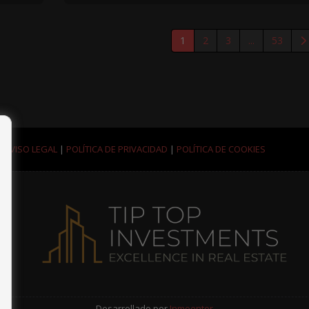
1
2
3
...
53
.
AVISO LEGAL
|
POLÍTICA DE PRIVACIDAD
|
POLÍTICA DE COOKIES
Desarrollado por
Inmoenter