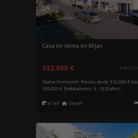
Casa en venta en Mijas
532.000 €
R40328
Nueva Promoción: Precios desde 532,000 € has
539,000 €. [Habitaciones: 3 - 3] [Baños:...
2
2
97 m
134 m