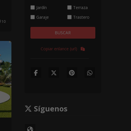
a
Jardín
Terraza
Garaje
Trastero
10
BUSCAR
Copiar enlance (url)
Síguenos