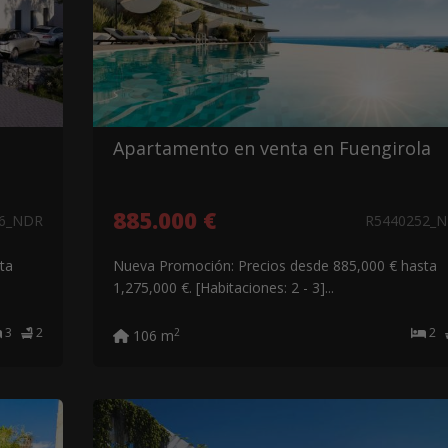
Apartamento en venta en Fuengirola
885.000 €
26_NDR
R5440252_
ta
Nueva Promoción: Precios desde 885,000 € hasta
1,275,000 €. [Habitaciones: 2 - 3]...
3
2
2
2
106 m