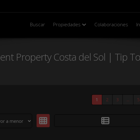
Buscar
Propiedades
Colaboraciones
I
ent Property Costa del Sol | Tip T
1
2
3
...
5