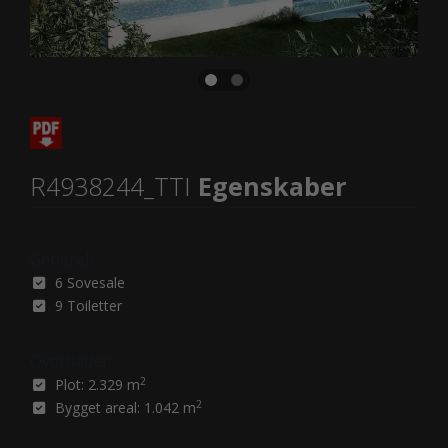
R4938244_TTI
Egenskaber
Generelt
6 Sovesale
9 Toiletter
Overflader
2
Plot: 2.329 m
2
Bygget areal: 1.042 m