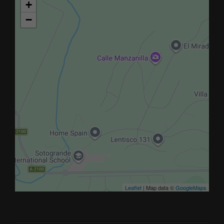
+
−
Leaflet
| Map data ©
GoogleMaps