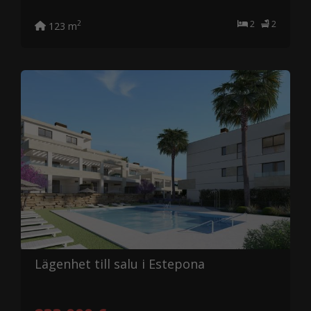
2
2
2
123 m
Lägenhet till salu i Estepona