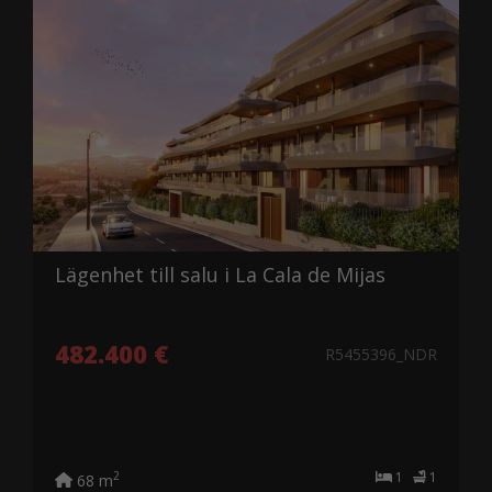
Lägenhet till salu i La Cala de Mijas
482.400 €
R5455396_NDR
1
1
2
68 m