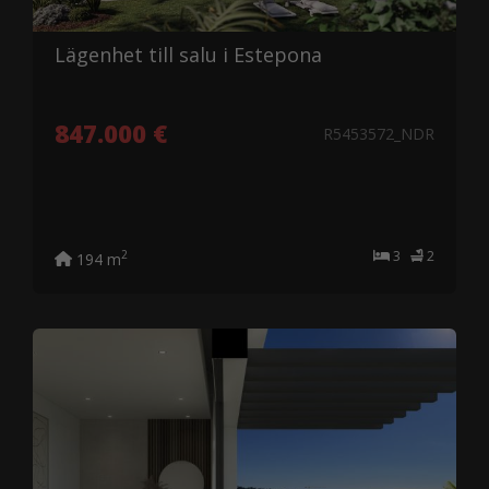
Lägenhet till salu i Estepona
847.000 €
R5453572_NDR
3
2
2
194 m