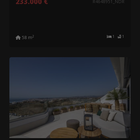
233.000 €
R4648951_NDR
1
1
2
58 m