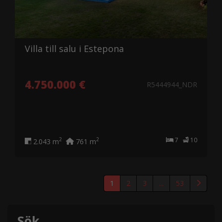
Villa till salu i Estepona
4.750.000 €
R5444944_NDR
7
10
2
2
2.043 m
761 m
1
2
3
...
53
Sök