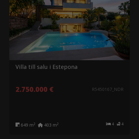
Villa till salu i Estepona
2.750.000 €
R5450167_NDR
4
4
2
2
649 m
403 m