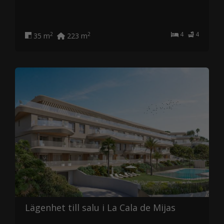
4
4
2
2
35 m
223 m
Lägenhet till salu i La Cala de Mijas