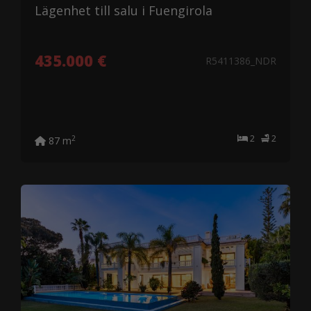
Lägenhet till salu i Fuengirola
435.000 €
R5411386_NDR
2
2
2
87 m