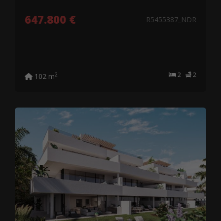
647.800 €
R5455387_NDR
2
2
2
102 m