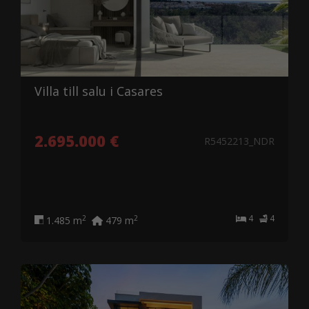
Villa till salu i Casares
2.695.000 €
R5452213_NDR
4
4
2
2
1.485 m
479 m