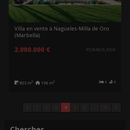
Villa en vente à Nagüeles-Milla de Oro
(Marbella)
2.000.000 €
R5364829_NDR
4
4
2
2
803 m
196 m
1
2
3
4
5
6
...
18
Chercher