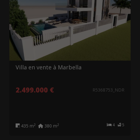
Villa en vente à Marbella
2.499.000 €
R5368753_NDR
4
5
2
2
435 m
380 m