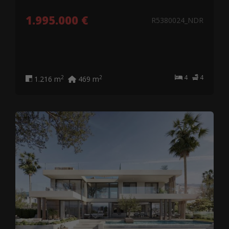
1.995.000 €
R5380024_NDR
4
4
2
2
1.216 m
469 m