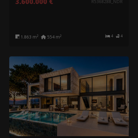
3.600.000 €
R5368288_NDR
4
4
2
2
1.863 m
554 m