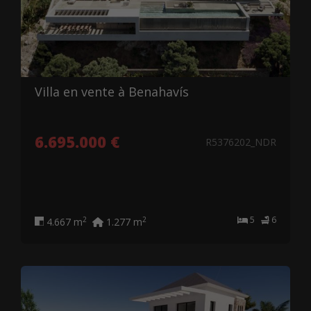
Villa en vente à Benahavís
6.695.000 €
R5376202_NDR
5
6
2
2
4.667 m
1.277 m