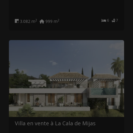
6
7
2
2
3.082 m
999 m
Villa en vente à La Cala de Mijas