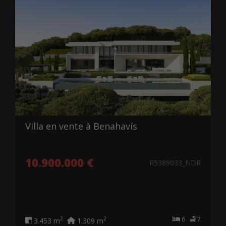
Villa en vente à Benahavís
10.900.000 €
R5389033_NDR
6
7
2
2
3.453 m
1.309 m