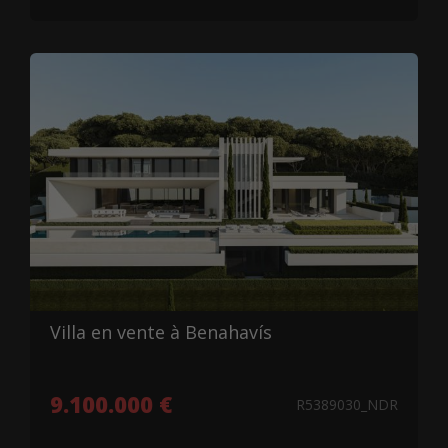
Villa en vente à Benahavís
9.100.000 €
R5389030_NDR