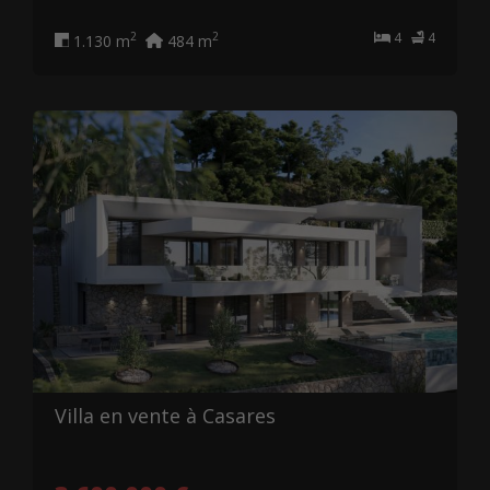
4
4
2
2
1.130 m
484 m
Villa en vente à Casares