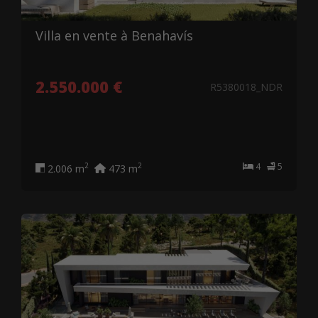
Villa en vente à Benahavís
2.550.000 €
R5380018_NDR
4
5
2
2
2.006 m
473 m