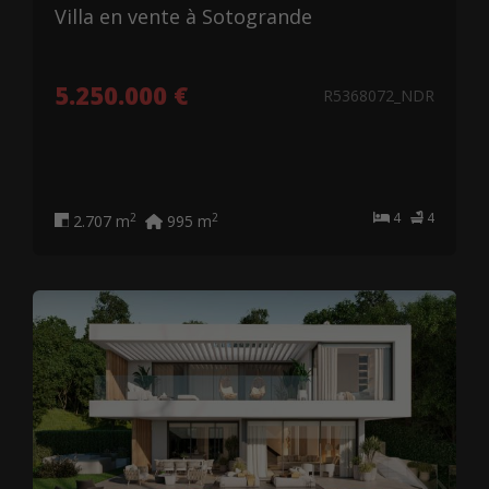
Villa en vente à Sotogrande
5.250.000 €
R5368072_NDR
4
4
2
2
2.707 m
995 m