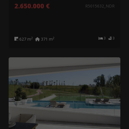
2.650.000 €
R5015632_NDR
3
3
2
2
627 m
371 m