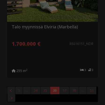
Talo myynnissä Elviria (Marbella)
1.700.000 €
R5016151_NDR
3
3
2
255 m
1
...
34
35
36
37
38
...
53