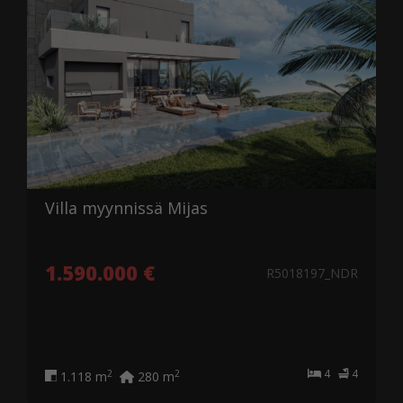
Villa myynnissä Mijas
1.590.000 €
R5018197_NDR
4
4
2
2
1.118 m
280 m