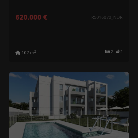
620.000 €
R5016070_NDR
2
2
2
107 m