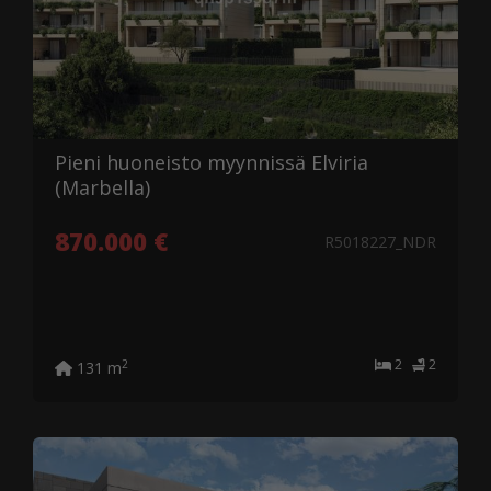
Pieni huoneisto myynnissä Elviria
(Marbella)
870.000 €
R5018227_NDR
2
2
2
131 m