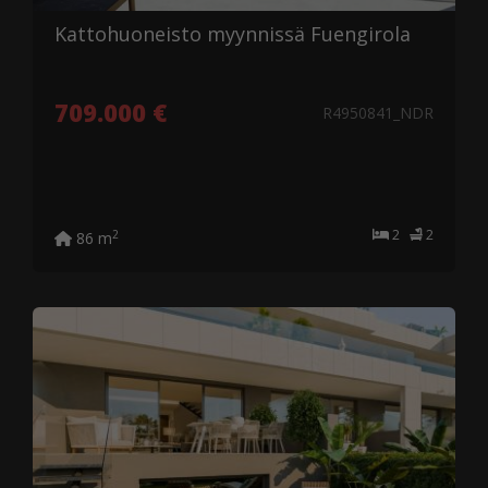
Kattohuoneisto myynnissä Fuengirola
709.000 €
R4950841_NDR
2
2
2
86 m