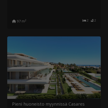
2
2
2
97 m
Pieni huoneisto myynnissä Casares