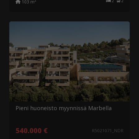
2
2
2
103 m
Pieni huoneisto myynnissä Marbella
540.000 €
R5021071_NDR