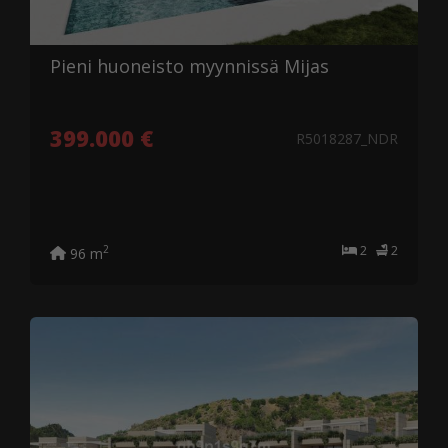
Pieni huoneisto myynnissä Mijas
399.000 €
R5018287_NDR
2
2
2
96 m