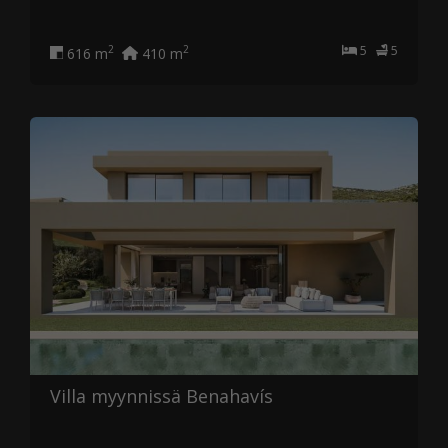
5
5
2
2
616 m
410 m
Villa myynnissä Benahavís