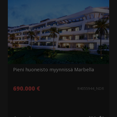
Pieni huoneisto myynnissä Marbella
690.000 €
R4055944_NDR