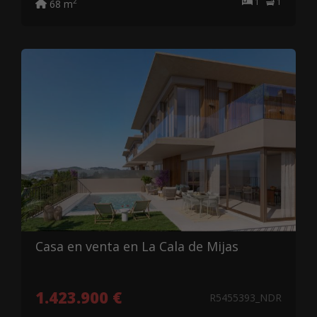
1
1
2
68 m
Casa en venta en La Cala de Mijas
1.423.900 €
R5455393_NDR