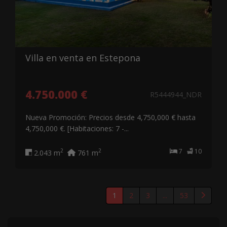
Villa en venta en Estepona
4.750.000 €
R5444944_NDR
Nueva Promoción: Precios desde 4,750,000 € hasta
4,750,000 €. [Habitaciones: 7 -...
7
10
2
2
2.043 m
761 m
1
2
3
...
53