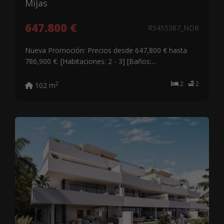
Mijas
647.800 €
R5455387_NDR
Nueva Promoción: Precios desde 647,800 € hasta
786,900 €. [Habitaciones: 2 - 3] [Baños:...
2
2
2
102 m