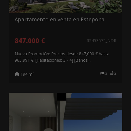
Apartamento en venta en Estepona
847.000 €
R5453572_NDR
Nueva Promoción: Precios desde 847,000 € hasta
963,991 €. [Habitaciones: 3 - 4] [Baños:...
3
2
2
194 m